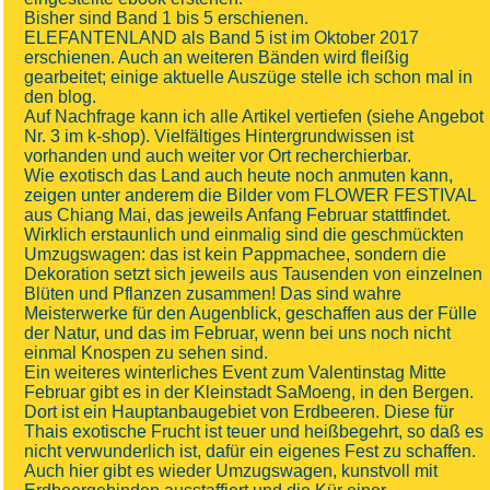
Bisher sind Band 1 bis 5 erschienen.
ELEFANTENLAND als Band 5 ist im Oktober 2017
erschienen. Auch an weiteren Bänden wird fleißig
gearbeitet; einige aktuelle Auszüge stelle ich schon mal in
den blog.
Auf Nachfrage kann ich alle Artikel vertiefen (siehe Angebot
Nr. 3 im k-shop). Vielfältiges Hintergrundwissen ist
vorhanden und auch weiter vor Ort recherchierbar.
Wie exotisch das Land auch heute noch anmuten kann,
zeigen unter anderem die Bilder vom FLOWER FESTIVAL
aus Chiang Mai, das jeweils Anfang Februar stattfindet.
Wirklich erstaunlich und einmalig sind die geschmückten
Umzugswagen: das ist kein Pappmachee, sondern die
Dekoration setzt sich jeweils aus Tausenden von einzelnen
Blüten und Pflanzen zusammen! Das sind wahre
Meisterwerke für den Augenblick, geschaffen aus der Fülle
der Natur, und das im Februar, wenn bei uns noch nicht
einmal Knospen zu sehen sind.
Ein weiteres winterliches Event zum Valentinstag Mitte
Februar gibt es in der Kleinstadt SaMoeng, in den Bergen.
Dort ist ein Hauptanbaugebiet von Erdbeeren. Diese für
Thais exotische Frucht ist teuer und heißbegehrt, so daß es
nicht verwunderlich ist, dafür ein eigenes Fest zu schaffen.
Auch hier gibt es wieder Umzugswagen, kunstvoll mit