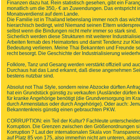
Finanzen dazu hat. Rein statistisch gesehen, gibt ein Fara
monatlich um die 350,- € an Zuwendungen. Das entspricht i
Monatsverdienst auf dem Lande.
Die Familie ist in Thailand lebenslang immer noch das wichti
hierarchisch bedingt, wird Niemand seinen Eltern widerspre
selbst wenn die Bindungen nicht mehr immer so stark sind.
Sicherlich werden diese Strukturen mit weiterer Industriali
Arbeiten fernab des Heimatortes und damit Tendenz zur Klein
Bedeutung verlieren. Meine Thai Bekannten und Freunde s
recht besorgt. Die Geschichte der Industrialisierung wiederho
Folklore, Tanz und Gesang werden verstärkt offiziell und auc
Durchaus hat das Land erkannt, daß diese angenehmen Seit
bestens nutzbar sind.
Absolut not Thai Style, sondern reine Abzocke dürften Anfrag
hat ein Grundstück günstig zu verkaufen (Ausländer dürfen k
für kranke Angehörige benötigt (die Grundversorgung im Kran
durch Armenstatus oder durch Angehörige). Oder auch: Jem
Bekanntenkreis günstig einen gebrauchten PKW.
CORRUPTION: ein Teil der Kultur? Fachleute unterscheiden
Korruption. Die Grenzen zwischen den Größenordnungen sin
Korruption ? Laut der internationalen Skala von Transparenc
auf Platz 85 von 175, also immerhin nicht am unteren, abso