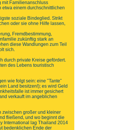
ng mit Familienanschluss
n etwa einem durchschnittlichen
gste soziale Bindeglied. Strikt
chen oder sie ohne Hilfe lassen,
sierung, Fremdbestimmung,
familie zukünftig stark an
ehen diese Wandlungen zum Teil
lt sich.
h durch private Kreise gefördert.
en des Lebens touristisch
en wie folgt sein: eine "Tante"
ein Land besitzen!); es wird Geld
kheitsfalle ist immer gesichert
and verkauft im angeblichen
 zwischen großer und kleiner
d fließend, und wo beginnt die
y International lag Thailand 2014
lut bedenklichen Ende der