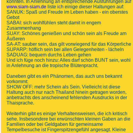
könnten. In Anlehnung an entsprechende Ausführungen auf
www.siam-siam.de
liste ich einige dieser Haltungen auf:
SANUK: Spaß und Freude im Leben haben - ein oberstes
Gebot
SABAI: sich wohlfühlen steht damit in engem
Zusammenhang
SUAY: Schönes genießen und schön sein als Freude am
Äußeren
SA-AT: sauber sein, das gilt vorwiegend für das Körperliche
SUPARP: höflich sein bei allen Gelegenheiten - lächeln
SADUAG: bequem durchs Leben gehen
Und ich füge noch hinzu: Alles darf schön BUNT sein, wohl
in Anlehnung an die tropische Blütenpracht.
Daneben gibt es ein Phänomen, das auch uns bekannt
vorkommt:
SHOW OFF: mehr Schein als Sein. Vielleicht ist diese
Haltung auch nur nach Thailand hinein getragen worden,
anbetrachts des anscheinend fehlenden Ausdrucks in der
Thaisprache.
Weiterhin gibt es einige Verhaltensweisen, die ich kritisch
sehe. Insbesondere bei erwünschten kleinen Gaben an die
Familien oder bei Geldgaben für gemeinsame
Tempelbesuche ist Fingerspitzengefühl angesagt. Kleine