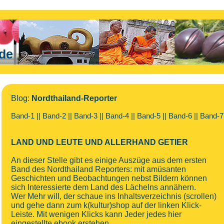
.de
Blog:
Nordthailand-Reporter
Band-1
||
Band-2
||
Band-3
||
Band-4
||
Band-5
||
Band-6
||
Band-7
LAND UND LEUTE UND ALLERHAND GETIER
An dieser Stelle gibt es einige Auszüge aus dem ersten
Band des Nordthailand Reporters: mit amüsanten
Geschichten und Beobachtungen nebst Bildern können
sich Interessierte dem Land des Lächelns annähern.
Wer Mehr will, der schaue ins Inhaltsverzeichnis (scrollen)
und gehe dann zum k(kultur)shop auf der linken Klick-
Leiste. Mit wenigen Klicks kann Jeder jedes hier
eingestellte ebook erstehen.