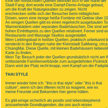
Eine der nördlichsten Quellen befindet sich in der Nähe der
Stadt Fang; dort wurde eine Dampf-Demo-Anlage gebaut,
um die Kraft der Naturgewalten zu zeigen. Nicht
erschrecken sollte sich der Besucher beim mittäglichen
Dösen, wenn eine riesige heiße Fontäne mit Getöse über 1
An einigen Quellen gibt es einen regelrecht ausgebauten T
Wannenbädern oder separaten Badehäuschen. Die sind sehr
hohen Eintrittspreis zu den Quellen relativiert. Ferner sind e
Restaurants und Massage Studios ausgestattet.
Mein Lieblingsbad in heißen Quellen, praktisch unbekannt be
versteckt in den Bergen nahe der Kleinstadt SaMoeng, circ
ChiangMai. Diese Quelle, mit kleinen Badehäusern liebevoll 
Karte zu finden.
Mein Tip: Besuch jeder der Quellen grundsätzlich nicht am
umfassende Familienverbände zum ausgedehnten Picknick 
Dann wird der Platz recht knapp, vom Kampf um die Parkpl
THAI STYLE
Immer wieder höre ich: "this is thai style" oder "this is thai
culture", wenn ich des öfteren nicht so reagiere, wie es
meine Freunde und Bekannten hier gerne hätten.
Es gibt einige sicherlich als positiv und lebensbejahend
anzusehende Grundtugenden, die uns auch reizen