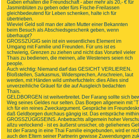
Gaben erhalten die Freundschaft - aber mehr als 20,- € für
Jasminblüten zu geben oder fürs Fische-Freilassen
gleichbedeutend für Leben schenken, halte ich für
übertrieben.
Wieviel Geld soll man der alten Mutter einer Bekannten
beim Besuch als Abschiedsgeschenk geben, wenn
überhaupt?
GROSSZÜGIG sein ist ein wesentliches Element im
Umgang mit Familie und Freunden. Für uns ist es
schwierig, Grenzen zu ziehen und nicht das Vorurteil vieler
Thais zu bedienen, die meinen, alle Westeners seien rich
people.
Auch wichtig: Niemand darf das GESICHT VERLIEREN.
Bloßstellen, Sarkasmus, Widersprechen, Anschreien, laut
werden, mit Händen wild umherfuchteln: dies Alles sind
unverzeihliche Gräuel für die auf Ausgleich bedachten
Thais.
GELDBORGEN ist weitverbreitet. Der Farang sollte sich bew
Weg seines Geldes nur selten. Das Borgen allgemein mit "Th
ich für ein reines Zweckargument. Gespräche im Freundeskr
daß Geldborgen durchaus gängig ist. Das entspräche mithi
GROSSZÜGIGSEINS. Anbetrachts allgemein hoher Verschul
allzu verlockend - ist es äußerst unsicher, ob geliehenes G
Ist der Farang in eine Thai Familie eingebunden, wird er n
auch den Eltern seiner Partnerin gewisse Zuwendungen zu