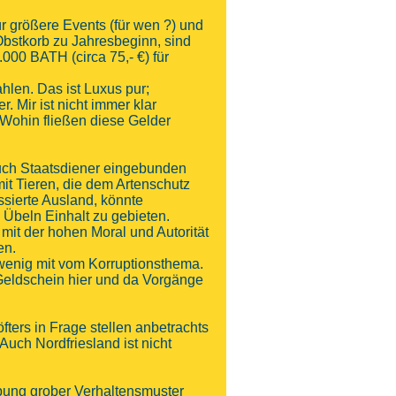
r größere Events (für wen ?) und
Obstkorb zu Jahresbeginn, sind
.000 BATH (circa 75,- €) für
hlen. Das ist Luxus pur;
 Mir ist nicht immer klar
 Wohin fließen diese Gelder
auch Staatsdiener eingebunden
t Tieren, die dem Artenschutz
essierte Ausland, könnte
n Übeln Einhalt zu gebieten.
mit der hohen Moral und Autorität
en.
wenig mit vom Korruptionsthema.
 Geldschein hier und da Vorgänge
fters in Frage stellen anbetrachts
uch Nordfriesland ist nicht
ibung grober Verhaltensmuster