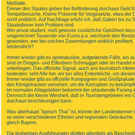
Meßlatte.
Diener des Staates geben bei Beförderung durchaus Geld fü
Tempelbesuche. Kleine Präsente für Vorgesetzte, etwa der 
nicht unüblich. Auf Nachfrage erfuhr ich, daß Gaben bis zu 3
Staatsdiener kein Problem sind.
Wer privat studiert, muß gewisse zusätzliche Gebühren beza
umgerechnet Tausende von Euros p.a. wechseln den Besitzer.
geworden, wer bei solchen Zuwendungen wirklich profitiert.
letztendlich?
Immer wieder gibt es spektakuläre, aufgedeckte Fälle, wo 
sind im Drogen- und Elfenbein-Schmuggel oder im Handel mi
unterliegen. Das offizielle Signal, auch ans touristisch inter
bedeuten: seht Alle her, wir tun alles Erdenkliche, um diese
Immer wieder gibt es offizielle Kampagnen und Großplakate 
des Königshauses versehen, um die Korruption zu bekämpf
Im normalen Alltagsleben bekommt der urlaubende Farang 
Dennoch die kleine Weisheit, daß in Touristengebieten ein
durchaus beschleunigen kann.
Was überhaupt "typisch Thai" ist, könnte der Landeskenner ö
so vieler verschiedener Ethnien und regionalen Gebräuche. A
gleich Bayern.
Die bisherigen Ausführungen dürften allenfalls als Beschre