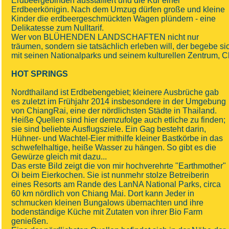
Erdbeergebinden ausstaffiert und die Kür einer
Erdbeerkönigin. Nach dem Umzug dürfen große und kleine
Kinder die erdbeergeschmückten Wagen plündern - eine
Delikatesse zum Nulltarif.
Wer von BLÜHENDEN LANDSCHAFTEN nicht nur
träumen, sondern sie tatsächlich erleben will, der begebe s
mit seinen Nationalparks und seinem kulturellen Zentrum, 
HOT SPRINGS
Nordthailand ist Erdbebengebiet; kleinere Ausbrüche gab
es zuletzt im Frühjahr 2014 insbesondere in der Umgebung
von ChiangRai, eine der nördlichsten Städte in Thailand.
Heiße Quellen sind hier demzufolge auch etliche zu finden;
sie sind beliebte Ausflugsziele. Ein Gag besteht darin,
Hühner- und Wachtel-Eier mithilfe kleiner Bastkörbe in das
schwefelhaltige, heiße Wasser zu hängen. So gibt es die
Gewürze gleich mit dazu...
Das erste Bild zeigt die von mir hochverehrte "Earthmother"
Oi beim Eierkochen. Sie ist nunmehr stolze Betreiberin
eines Resorts am Rande des LanNA National Parks, circa
60 km nördlich von Chiang Mai. Dort kann Jeder in
schmucken kleinen Bungalows übernachten und ihre
bodenständige Küche mit Zutaten von ihrer Bio Farm
genießen.